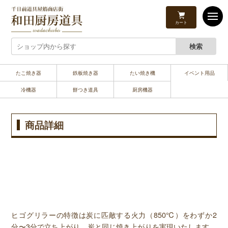
カート
たこ焼き器
鉄板焼き器
たい焼き機
イベント用品
冷機器
餅つき道具
厨房機器
商品詳細
ヒゴグリラーの特徴は炭に匹敵する火力（850℃）をわずか2
分〜3分で立ち上がり、炭と同じ焼き上がりを実現いたします。