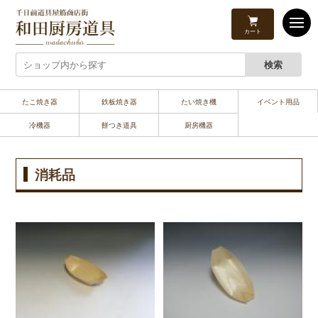
カート
たこ焼き器
鉄板焼き器
たい焼き機
イベント用品
冷機器
餅つき道具
厨房機器
消耗品