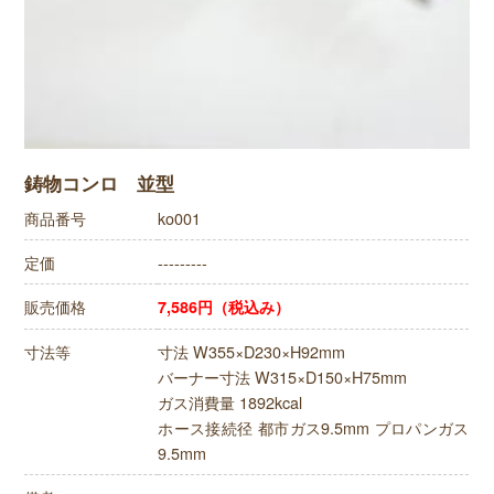
鋳物コンロ 並型
商品番号
ko001
定価
---------
販売価格
7,586円（税込み）
寸法等
寸法 W355×D230×H92mm
バーナー寸法 W315×D150×H75mm
ガス消費量 1892kcal
ホース接続径 都市ガス9.5mm プロパンガス
9.5mm