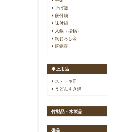
そば釜
段付鍋
味付鍋
入鍋（揚鍋）
銅おろし金
燗銅壺
卓上用品
ステーキ皿
うどんすき鍋
竹製品・木製品
備品