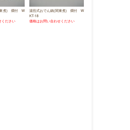
東煮) 燗付 W
湯煎式おでん鍋(関東煮) 燗付 W
KT-18
せください
価格はお問い合わせください