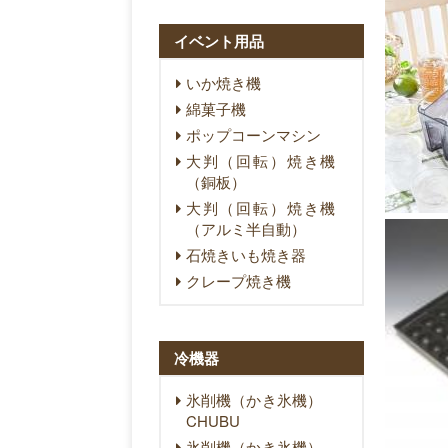
イベント用品
いか焼き機
綿菓子機
ポップコーンマシン
大判（回転）焼き機
（銅板）
大判（回転）焼き機
（アルミ半自動）
石焼きいも焼き器
クレープ焼き機
冷機器
氷削機（かき氷機）
CHUBU
氷削機（かき氷機）