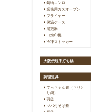
鋳物コンロ
業務用ガスオーブン
フライヤー
保温ケース
湯煎器
IH焼印機
冷凍ストッカー
大阪伝統手打ち鍋
調理道具
てっちゃん鍋（ちりと
り鍋）
羽釜
ツバ付そば釜
平釜