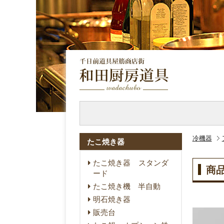
冷機器
たこ焼き器
たこ焼き器 スタンダ
商
ード
たこ焼き機 半自動
明石焼き器
販売台