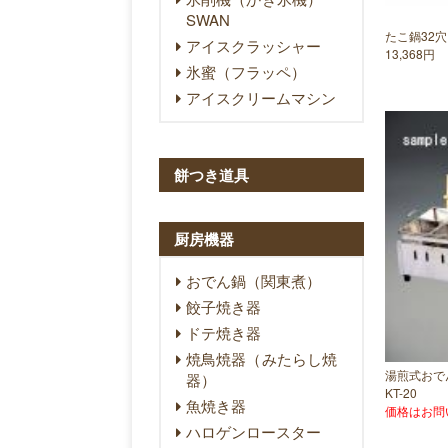
SWAN
たこ鍋32
アイスクラッシャー
13,368円
氷蜜（フラッペ）
アイスクリームマシン
餅つき道具
厨房機器
おでん鍋（関東煮）
餃子焼き器
ドテ焼き器
焼鳥焼器（みたらし焼
湯煎式おで
器）
KT-20
魚焼き器
価格はお問
ハロゲンロースター