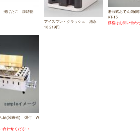
穴 揚げたこ 鉄鋳物
湯煎式おでん鍋(関
KT-15
アイスワン・クラッシュ 池永
価格はお問い合わ
18,219円
ん鍋(関東煮) 燗付 W
い合わせください