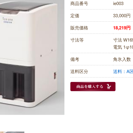
商品番号
ie003
定価
33,000
販売価格
18,219
寸法等
寸法 W16
電気 1φ1
備考
角氷入数 
送料区分
送料：A